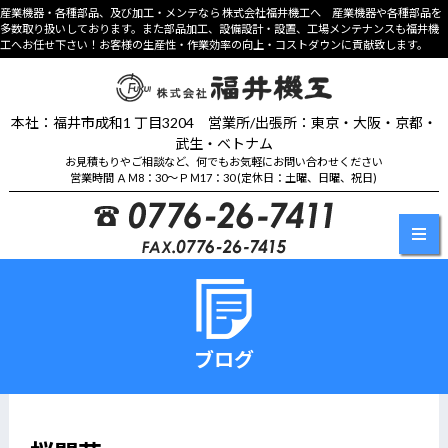
産業機器・各種部品、及び加工・メンテなら 株式会社福井機工へ 産業機器や各種部品を
多数取り扱いしております。また部品加工、設備設計・設置、工場メンテナンスも福井機
工へお任せ下さい！お客様の生産性・作業効率の向上・コストダウンに貢献致します。
本社：福井市成和1 丁目3204 営業所/出張所：東京・大阪・京都・
武生・ベトナム
お見積もりやご相談など、何でもお気軽にお問い合わせください
営業時間 ＡＭ8：30～ＰＭ17：30 (定休日：土曜、日曜、祝日)
ブログ